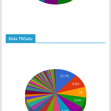
Kota TNSatu
11.7%
8.9%
7%
6.6%
6.2%