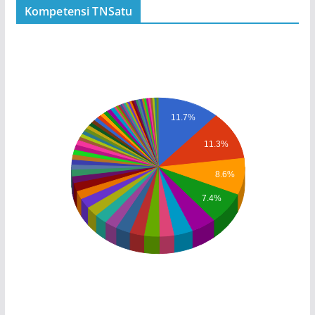
Kompetensi TNSatu
11.7%
11.3%
8.6%
7.4%