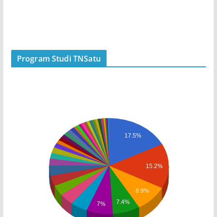
Program Studi TNSatu
17.5%
15.2%
8.9%
7.4%
7%