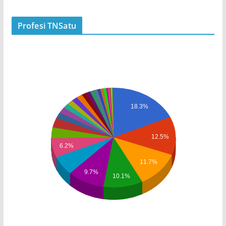
Profesi TNSatu
18.3%
12.5%
6.2%
11.7%
9.7%
10.1%