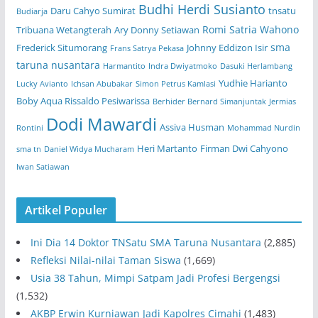
Budhi Herdi Susianto
Daru Cahyo Sumirat
tnsatu
Budiarja
Romi Satria Wahono
Tribuana Wetangterah
Ary Donny Setiawan
sma
Frederick Situmorang
Johnny Eddizon Isir
Frans Satrya Pekasa
taruna nusantara
Harmantito
Indra Dwiyatmoko
Dasuki Herlambang
Yudhie Harianto
Lucky Avianto
Ichsan Abubakar
Simon Petrus Kamlasi
Boby Aqua Rissaldo Pesiwarissa
Berhider Bernard Simanjuntak
Jermias
Dodi Mawardi
Assiva Husman
Rontini
Mohammad Nurdin
Heri Martanto
Firman Dwi Cahyono
sma tn
Daniel Widya Mucharam
Iwan Satiawan
Artikel Populer
Ini Dia 14 Doktor TNSatu SMA Taruna Nusantara
(2,885)
Refleksi Nilai-nilai Taman Siswa
(1,669)
Usia 38 Tahun, Mimpi Satpam Jadi Profesi Bergengsi
(1,532)
AKBP Erwin Kurniawan Jadi Kapolres Cimahi
(1,483)