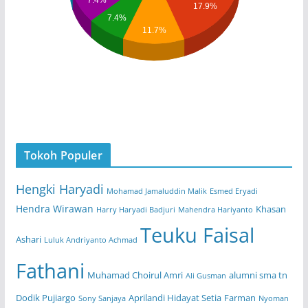
17.9%
7.4%
11.7%
Tokoh Populer
Hengki Haryadi
Mohamad Jamaluddin Malik
Esmed Eryadi
Hendra Wirawan
Khasan
Harry Haryadi Badjuri
Mahendra Hariyanto
Teuku Faisal
Ashari
Luluk Andriyanto Achmad
Fathani
Muhamad Choirul Amri
alumni sma tn
Ali Gusman
Dodik Pujiargo
Aprilandi Hidayat Setia
Farman
Sony Sanjaya
Nyoman