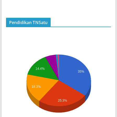
Pendidikan TNSatu
14.4%
35%
18.3%
25.3%