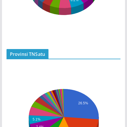
Provinsi TNSatu
26.5%
5.1%
7.4%