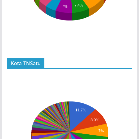
7.4%
7%
Kota TNSatu
11.7%
8.9%
7%