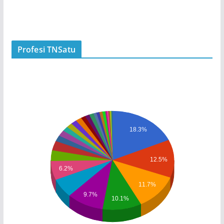
Profesi TNSatu
18.3%
12.5%
6.2%
11.7%
9.7%
10.1%