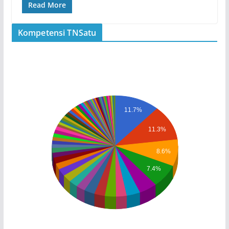
Read More
Kompetensi TNSatu
11.7%
11.3%
8.6%
7.4%