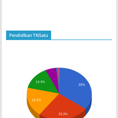
Pendidikan TNSatu
14.4%
35%
18.3%
25.3%