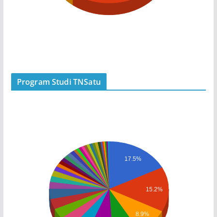
Program Studi TNSatu
17.5%
15.2%
8.9%