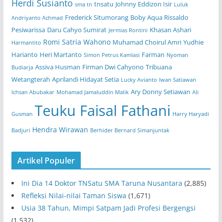
Herdi Susianto
tnsatu
Johnny Eddizon Isir
sma tn
Luluk
Frederick Situmorang
Boby Aqua Rissaldo
Andriyanto Achmad
Pesiwarissa
Daru Cahyo Sumirat
Khasan Ashari
Jermias Rontini
Romi Satria Wahono
Muhamad Choirul Amri
Yudhie
Harmantito
Harianto
Heri Martanto
Farman
Simon Petrus Kamlasi
Nyoman
Assiva Husman
Firman Dwi Cahyono
Tribuana
Budiarja
Wetangterah
Aprilandi Hidayat Setia
Lucky Avianto
Iwan Satiawan
Ary Donny Setiawan
Ichsan Abubakar
Mohamad Jamaluddin Malik
Ali
Teuku Faisal Fathani
Gusman
Harry Haryadi
Hendra Wirawan
Badjuri
Berhider Bernard Simanjuntak
Artikel Populer
Ini Dia 14 Doktor TNSatu SMA Taruna Nusantara
(2,885)
Refleksi Nilai-nilai Taman Siswa
(1,671)
Usia 38 Tahun, Mimpi Satpam Jadi Profesi Bergengsi
(1,532)