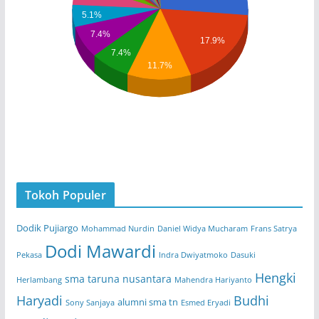
5.1%
7.4%
17.9%
7.4%
11.7%
Tokoh Populer
Dodik Pujiargo
Mohammad Nurdin
Daniel Widya Mucharam
Frans Satrya
Dodi Mawardi
Pekasa
Indra Dwiyatmoko
Dasuki
Hengki
sma taruna nusantara
Herlambang
Mahendra Hariyanto
Haryadi
Budhi
alumni sma tn
Sony Sanjaya
Esmed Eryadi