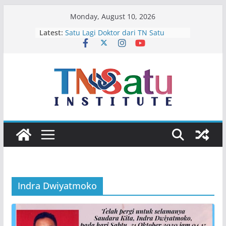
Skip
Monday, August 10, 2026
to
Latest:
Satu Lagi Doktor dari TN Satu
content
Terima Kasih Ibu dan Bapak Karim
Selamat Bertugas Pak Wakapolda,
Isir!
Empat Calon Bintang Di Bulan Juli
Selamat Jalan Ichsan Abubakar
Indra Dwiyatmoko