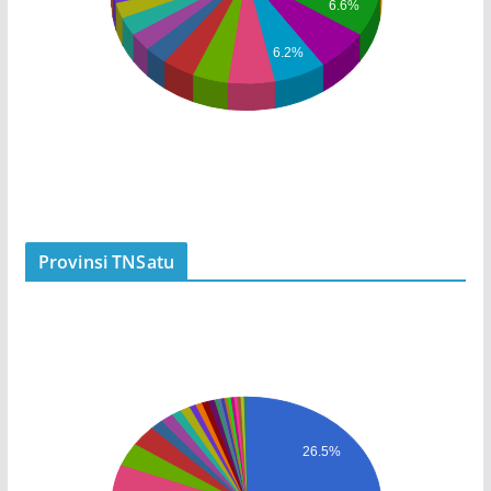
6.6%
6.2%
Provinsi TNSatu
26.5%