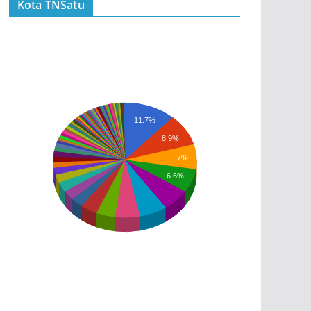
Kota TNSatu
11.7%
8.9%
7%
6.6%