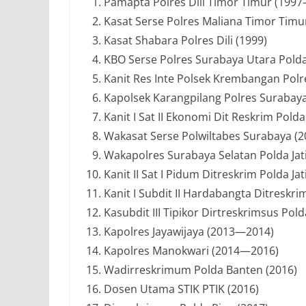
Pamapta Polres Dili Timor Timur (199
Kasat Serse Polres Maliana Timor Tim
Kasat Shabara Polres Dili (1999)
KBO Serse Polres Surabaya Utara Pold
Kanit Res Inte Polsek Krembangan Polr
Kapolsek Karangpilang Polres Surabay
Kanit I Sat II Ekonomi Dit Reskrim Pold
Wakasat Serse Polwiltabes Surabaya (
Wakapolres Surabaya Selatan Polda Ja
Kanit II Sat I Pidum Ditreskrim Polda J
Kanit I Subdit II Hardabangta Ditresk
Kasubdit III Tipikor Dirtreskrimsus Po
Kapolres Jayawijaya (2013—2014)
Kapolres Manokwari (2014—2016)
Wadirreskrimum Polda Banten (2016)
Dosen Utama STIK PTIK (2016)