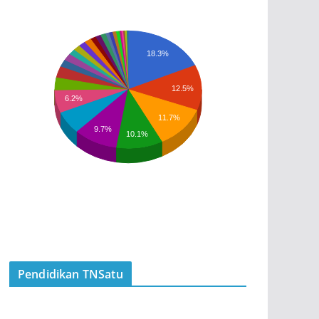
18.3%
12.5%
6.2%
11.7%
9.7%
10.1%
Pendidikan TNSatu