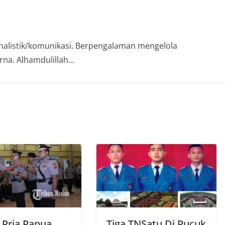
rnalistik/komunikasi. Berpengalaman mengelola
na. Alhamdulillah...
 Pria Papua
Tiga TNSatu Di Pucuk