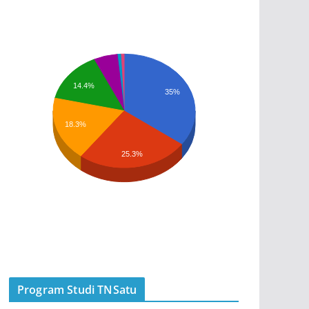
14.4%
35%
18.3%
25.3%
Program Studi TNSatu