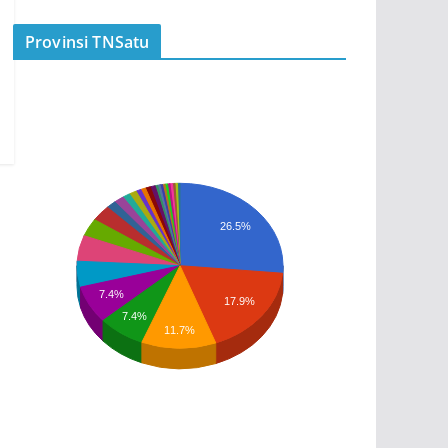
Provinsi TNSatu
26.5%
7.4%
17.9%
7.4%
11.7%