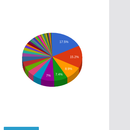
17.5%
15.2%
8.9%
7.4%
7%