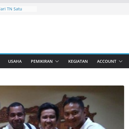
dari TN Satu
 dan Bapak Karim
 Pak Wakapolda,
ng Di Bulan Juli
hsan Abubakar
USAHA
PEMIKIRAN
KEGIATAN
ACCOUNT