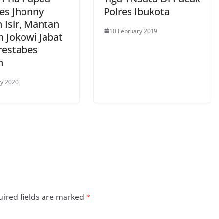
s Jhonny
Polres Ibukota
 Isir, Mantan
10 February 2019
n Jokowi Jabat
restabes
n
ry 2020
ired fields are marked
*