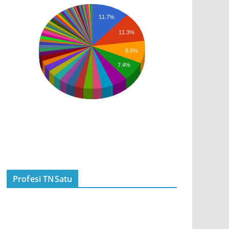
11.7%
11.3%
8.6%
7.4%
Profesi TNSatu