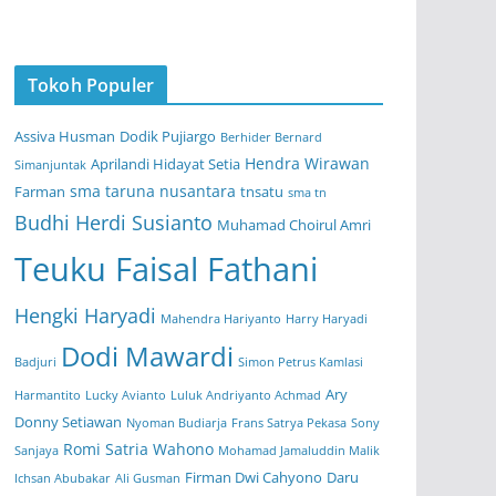
Tokoh Populer
Assiva Husman
Dodik Pujiargo
Berhider Bernard
Hendra Wirawan
Aprilandi Hidayat Setia
Simanjuntak
sma taruna nusantara
Farman
tnsatu
sma tn
Budhi Herdi Susianto
Muhamad Choirul Amri
Teuku Faisal Fathani
Hengki Haryadi
Mahendra Hariyanto
Harry Haryadi
Dodi Mawardi
Badjuri
Simon Petrus Kamlasi
Ary
Harmantito
Lucky Avianto
Luluk Andriyanto Achmad
Donny Setiawan
Nyoman Budiarja
Frans Satrya Pekasa
Sony
Romi Satria Wahono
Sanjaya
Mohamad Jamaluddin Malik
Firman Dwi Cahyono
Daru
Ichsan Abubakar
Ali Gusman