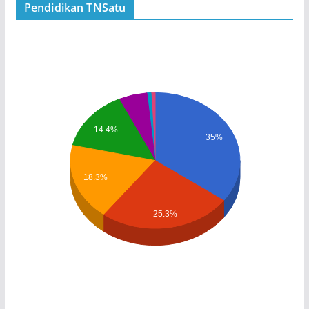
Pendidikan TNSatu
14.4%
35%
18.3%
25.3%