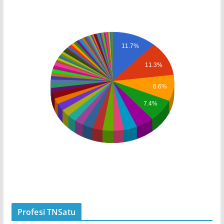
11.7%
11.3%
8.6%
7.4%
Profesi TNSatu