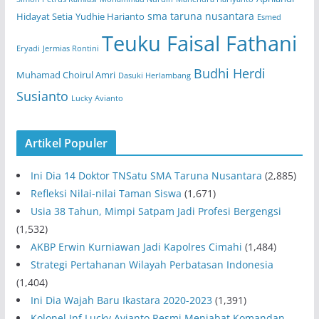
sma taruna nusantara
Hidayat Setia
Yudhie Harianto
Esmed
Teuku Faisal Fathani
Eryadi
Jermias Rontini
Budhi Herdi
Muhamad Choirul Amri
Dasuki Herlambang
Susianto
Lucky Avianto
Artikel Populer
Ini Dia 14 Doktor TNSatu SMA Taruna Nusantara
(2,885)
Refleksi Nilai-nilai Taman Siswa
(1,671)
Usia 38 Tahun, Mimpi Satpam Jadi Profesi Bergengsi
(1,532)
AKBP Erwin Kurniawan Jadi Kapolres Cimahi
(1,484)
Strategi Pertahanan Wilayah Perbatasan Indonesia
(1,404)
Ini Dia Wajah Baru Ikastara 2020-2023
(1,391)
Kolonel Inf Lucky Avianto Resmi Menjabat Komandan…