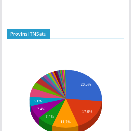
Provinsi TNSatu
26.5%
5.1%
7.4%
17.9%
7.4%
11.7%