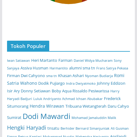
Tokoh Populer
Heri Martanto
Farman
Iwan Satiawan
Daniel Widya Mucharam
Sony
Assiva Husman
alumni sma tn
Sanjaya
Harmantito
Frans Satrya Pekasa
Romi
Firman Dwi Cahyono
Khasan Ashari
sma tn
Nyoman Budiarja
Satria Wahono
Dodik Pujiargo
Johnny Eddizon
Indra Dwiyatmoko
Isir
Ary Donny Setiawan
Boby Aqua Rissaldo Pesiwarissa
Harry
Frederick
Haryadi Badjuri
Luluk Andriyanto Achmad
Ichsan Abubakar
Hendra Wirawan
Situmorang
Tribuana Wetangterah
Daru Cahyo
Dodi Mawardi
Sumirat
Mohamad Jamaluddin Malik
Hengki Haryadi
tnsatu
Berhider Bernard Simanjuntak
Ali Gusman
Aprilandi
Simon Petrus Kamlasi
Mohammad Nurdin
Mahendra Hariyanto