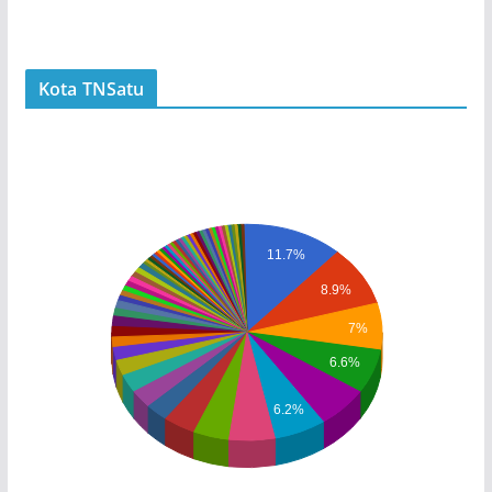
Kota TNSatu
11.7%
8.9%
7%
6.6%
6.2%