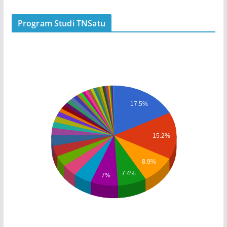
Program Studi TNSatu
17.5%
15.2%
8.9%
7.4%
7%