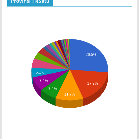
Provinsi TNSatu
26.5%
5.1%
7.4%
17.9%
7.4%
11.7%