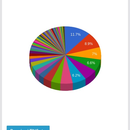
11.7%
8.9%
7%
6.6%
6.2%