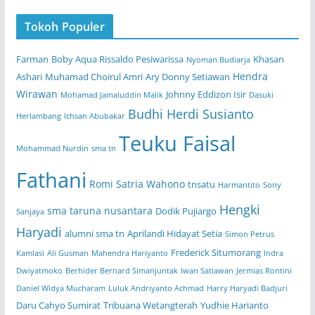
Tokoh Populer
Farman
Boby Aqua Rissaldo Pesiwarissa
Khasan
Nyoman Budiarja
Hendra
Ashari
Muhamad Choirul Amri
Ary Donny Setiawan
Wirawan
Johnny Eddizon Isir
Mohamad Jamaluddin Malik
Dasuki
Budhi Herdi Susianto
Herlambang
Ichsan Abubakar
Teuku Faisal
Mohammad Nurdin
sma tn
Fathani
Romi Satria Wahono
tnsatu
Harmantito
Sony
Hengki
sma taruna nusantara
Dodik Pujiargo
Sanjaya
Haryadi
alumni sma tn
Aprilandi Hidayat Setia
Simon Petrus
Frederick Situmorang
Kamlasi
Ali Gusman
Mahendra Hariyanto
Indra
Dwiyatmoko
Berhider Bernard Simanjuntak
Iwan Satiawan
Jermias Rontini
Daniel Widya Mucharam
Luluk Andriyanto Achmad
Harry Haryadi Badjuri
Daru Cahyo Sumirat
Tribuana Wetangterah
Yudhie Harianto