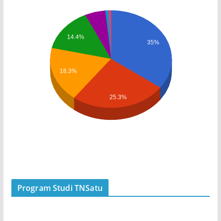
14.4%
35%
18.3%
25.3%
Program Studi TNSatu