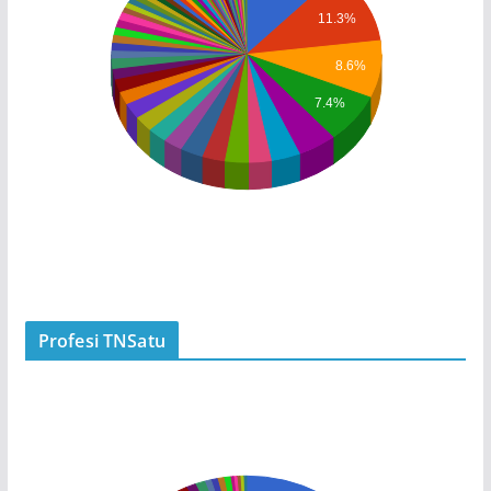
11.3%
8.6%
7.4%
Profesi TNSatu