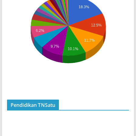
18.3%
12.5%
6.2%
11.7%
9.7%
10.1%
Pendidikan TNSatu