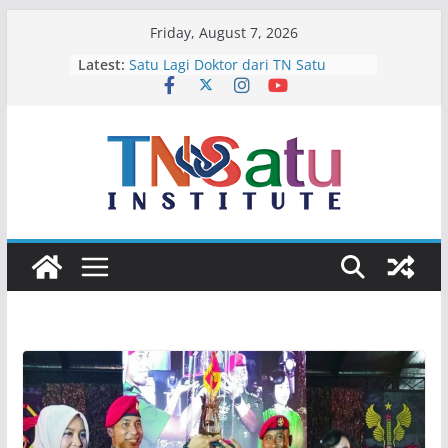
Skip
Friday, August 7, 2026
to
Latest:
Satu Lagi Doktor dari TN Satu
content
Terima Kasih Ibu dan Bapak Karim
Selamat Bertugas Pak Wakapolda,
Isir!
Empat Calon Bintang Di Bulan Juli
Selamat Jalan Ichsan Abubakar