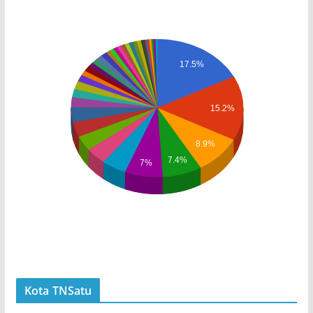
17.5%
15.2%
8.9%
7.4%
7%
Kota TNSatu