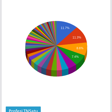
11.7%
11.3%
8.6%
7.4%
Profesi TNSatu