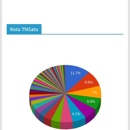
Kota TNSatu
11.7%
8.9%
7%
6.6%
6.2%