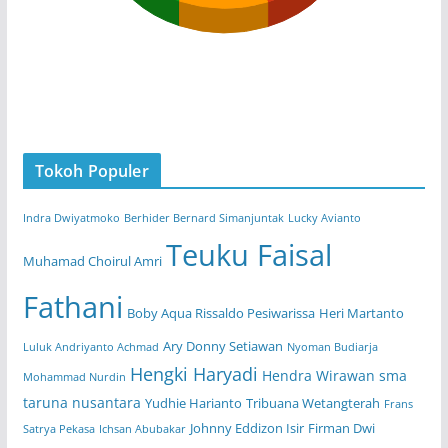
Tokoh Populer
Indra Dwiyatmoko
Berhider Bernard Simanjuntak
Lucky Avianto
Teuku Faisal
Muhamad Choirul Amri
Fathani
Boby Aqua Rissaldo Pesiwarissa
Heri Martanto
Ary Donny Setiawan
Luluk Andriyanto Achmad
Nyoman Budiarja
Hengki Haryadi
Hendra Wirawan
sma
Mohammad Nurdin
taruna nusantara
Yudhie Harianto
Tribuana Wetangterah
Frans
Johnny Eddizon Isir
Firman Dwi
Satrya Pekasa
Ichsan Abubakar