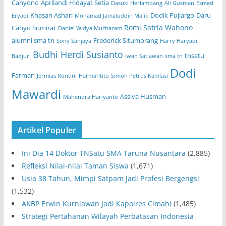
Cahyono
Aprilandi Hidayat Setia
Dasuki Herlambang
Ali Gusman
Esmed
Khasan Ashari
Dodik Pujiargo
Daru
Eryadi
Mohamad Jamaluddin Malik
Romi Satria Wahono
Cahyo Sumirat
Daniel Widya Mucharam
alumni sma tn
Frederick Situmorang
Sony Sanjaya
Harry Haryadi
Budhi Herdi Susianto
tnsatu
Badjuri
Iwan Satiawan
sma tn
Dodi
Farman
Jermias Rontini
Harmantito
Simon Petrus Kamlasi
Mawardi
Assiva Husman
Mahendra Hariyanto
Artikel Populer
Ini Dia 14 Doktor TNSatu SMA Taruna Nusantara
(2,885)
Refleksi Nilai-nilai Taman Siswa
(1,671)
Usia 38 Tahun, Mimpi Satpam Jadi Profesi Bergengsi
(1,532)
AKBP Erwin Kurniawan Jadi Kapolres Cimahi
(1,485)
Strategi Pertahanan Wilayah Perbatasan Indonesia