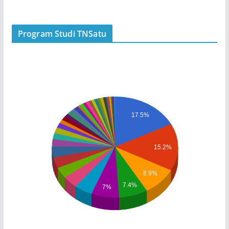
Program Studi TNSatu
17.5%
15.2%
8.9%
7.4%
7%