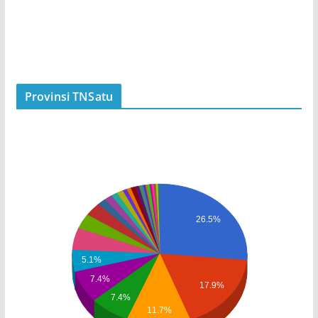
Provinsi TNSatu
26.5%
5.1%
7.4%
17.9%
7.4%
11.7%