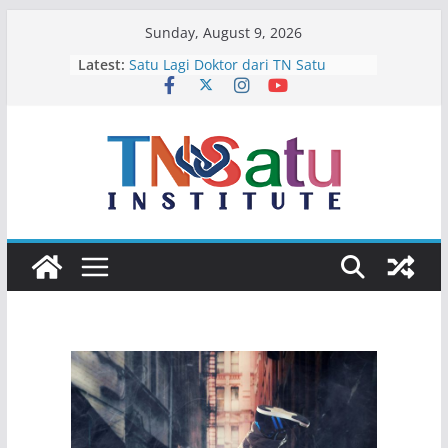
Skip
Sunday, August 9, 2026
to
Latest:
Satu Lagi Doktor dari TN Satu
content
Terima Kasih Ibu dan Bapak Karim
Selamat Bertugas Pak Wakapolda,
Isir!
Empat Calon Bintang Di Bulan Juli
Selamat Jalan Ichsan Abubakar