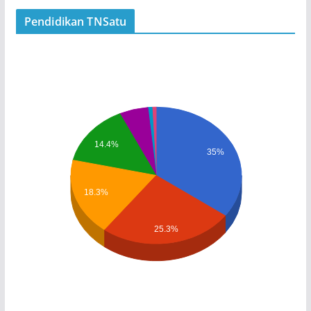
Pendidikan TNSatu
14.4%
35%
18.3%
25.3%